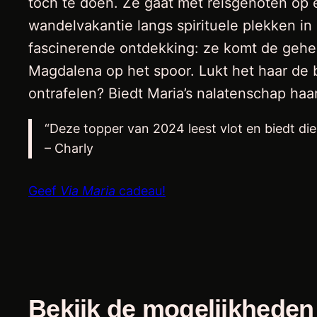
toch te doen. Ze gaat met reisgenoten op 
wandelvakantie langs spirituele plekken i
fascinerende ontdekking: ze komt de geh
Magdalena op het spoor. Lukt het haar de 
ontrafelen? Biedt Maria’s nalatenschap ha
“Deze topper van 2024 leest vlot en biedt di
– Charly
Geef
Via Maria
cadeau!
Bekijk de mogelijkheden