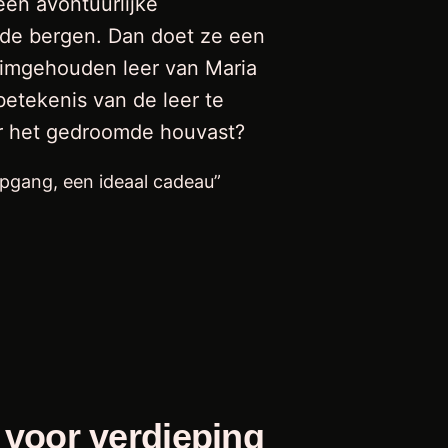
een avontuurlijke
n de bergen. Dan doet ze een
eimgehouden leer van Maria
betekenis van de leer te
ar het gedroomde houvast?
epgang, een ideaal cadeau”
 voor verdieping