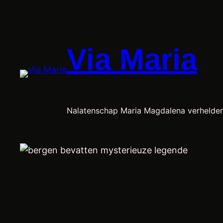
Ga
naar
de
Via Maria
inhoud
Nalatenschap Maria Magdalena verhelder